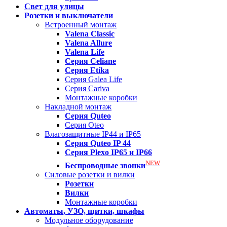
Свет для улицы
Розетки и выключатели
Встроенный монтаж
Valena
Classic
Valena
Allure
Valena
Life
Серия Celiane
Серия Etika
Серия Galea Life
Серия Cariva
Монтажные коробки
Накладной монтаж
Серия
Quteo
Серия Oteo
Влагозащитные IP44 и IP65
Серия
Quteo IP 44
Серия
Plexo IP65 и IP66
NEW
Беспроводные звонки
Силовые розетки и вилки
Розетки
Вилки
Монтажные коробки
Автоматы, УЗО, щитки, шкафы
Модульное оборудование