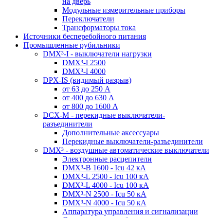
на дверь
Модульные измерительные приборы
Переключатели
Трансформаторы тока
Источники бесперебойного питания
Промышленные рубильники
DMX³-I - выключатели нагрузки
DMX³-I 2500
DMX³-I 4000
DPX-IS (видимый разрыв)
от 63 до 250 А
от 400 до 630 А
от 800 до 1600 А
DCX-M - перекидные выключатели-
разъединители
Дополнительные аксессуары
Перекидные выключатели-разъединители
DMX³ - воздушные автоматические выключатели
Электронные расцепители
DMX³-B 1600 - Icu 42 кА
DMX³-L 2500 - Icu 100 кА
DMX³-L 4000 - Icu 100 кА
DMX³-N 2500 - Icu 50 кА
DMX³-N 4000 - Icu 50 кА
Аппаратура управления и сигнализации