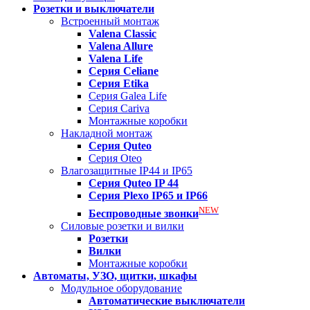
Розетки и выключатели
Встроенный монтаж
Valena
Classic
Valena
Allure
Valena
Life
Серия Celiane
Серия Etika
Серия Galea Life
Серия Cariva
Монтажные коробки
Накладной монтаж
Серия
Quteo
Серия Oteo
Влагозащитные IP44 и IP65
Серия
Quteo IP 44
Серия
Plexo IP65 и IP66
NEW
Беспроводные звонки
Силовые розетки и вилки
Розетки
Вилки
Монтажные коробки
Автоматы, УЗО, щитки, шкафы
Модульное оборудование
Автоматические выключатели