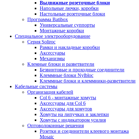
Выдвижные розеточные блоки
Напольные лючки, коробки
Настольные розеточные блоки
Программа Batibox
Универсальные суппорты
Монтажные коробки
Специальное электрооборудование
Серия Soliroc
Рамки и накладные коробки
Аксессуары
Механизмы
Клемные блоки и разветвители
Безвинтовые и проходные соединители
Клеммные блоки Nylbloc
Клеммные блоки и клеммники-разветвители
Кабельные системы
Организация кабелей
Col 6 - монтажные хомуты
Аксессуары для Col 6
Аксессуары для хомутов
Хомуты на липучках и заклепки
Хомуты с индикатором усилия
Оптоволоконные решения
Розетки и соединители клеевого монтажа
Mosaic