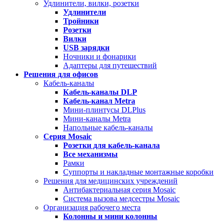
Удлинители, вилки, розетки
Удлинители
Тройники
Розетки
Вилки
USB зарядки
Ночники и фонарики
Адаптеры для путешествий
Решения для офисов
Кабель-каналы
Кабель-каналы
DLP
Кабель-канал
Metra
Мини-плинтусы DLPlus
Мини-каналы Metra
Напольные кабель-каналы
Серия
Mosaic
Розетки для кабель-канала
Все механизмы
Рамки
Суппорты и накладные монтажные коробки
Решения для медицинских учреждений
Антибактериальная серия Mosaic
Система вызова медсестры Mosaic
Организация рабочего места
Колонны и мини колонны