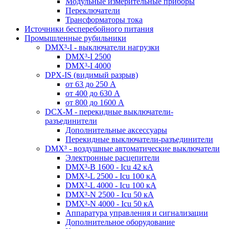
Модульные измерительные приборы
Переключатели
Трансформаторы тока
Источники бесперебойного питания
Промышленные рубильники
DMX³-I - выключатели нагрузки
DMX³-I 2500
DMX³-I 4000
DPX-IS (видимый разрыв)
от 63 до 250 А
от 400 до 630 А
от 800 до 1600 А
DCX-M - перекидные выключатели-
разъединители
Дополнительные аксессуары
Перекидные выключатели-разъединители
DMX³ - воздушные автоматические выключатели
Электронные расцепители
DMX³-B 1600 - Icu 42 кА
DMX³-L 2500 - Icu 100 кА
DMX³-L 4000 - Icu 100 кА
DMX³-N 2500 - Icu 50 кА
DMX³-N 4000 - Icu 50 кА
Аппаратура управления и сигнализации
Дополнительное оборудование