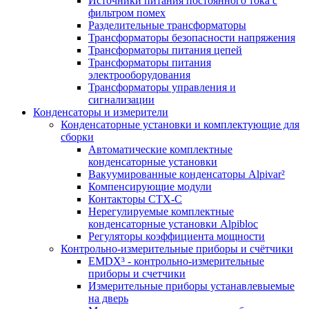
Источники питания постоянного тока с
фильтром помех
Разделительные трансформаторы
Трансформаторы безопасности напряжения
Трансформаторы питания цепей
Трансформаторы питания
электрооборудования
Трансформаторы управления и
сигнализации
Конденсаторы и измерители
Конденсаторные установки и комплектующие для
сборки
Автоматические комплектные
конденсаторные установки
Вакуумированные конденсаторы Alpivar²
Компенсирующие модули
Контакторы CTX-C
Нерегулируемые комплектные
конденсаторные установки Alpibloc
Регуляторы коэффициента мощности
Контрольно-измерительные приборы и счётчики
EMDX³ - контрольно-измерительные
приборы и счетчики
Измерительные приборы устанавлевыемые
на дверь