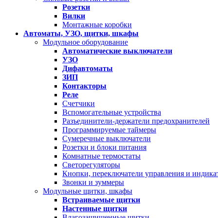
Розетки
Вилки
Монтажные коробки
Автоматы, УЗО, щитки, шкафы
Модульное оборудование
Автоматические выключатели
УЗО
Дифавтоматы
ЗИП
Контакторы
Реле
Счетчики
Вспомогательные устройства
Разъединители-держатели предохранителей
Программируемые таймеры
Сумеречные выключатели
Розетки и блоки питания
Комнатные термостаты
Светорегуляторы
Кнопки, переключатели управления и индика
Звонки и зуммеры
Модульные щитки, шкафы
Встраиваемые щитки
Настенные щитки
Влагозащищенные щитки