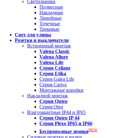
Светильники
Подвесные
Накладные
Линейные
Точечные
Трековые
Свет для улицы
Розетки и выключатели
Встроенный монтаж
Valena
Classic
Valena
Allure
Valena
Life
Серия Celiane
Серия Etika
Серия Galea Life
Серия Cariva
Монтажные коробки
Накладной монтаж
Серия
Quteo
Серия Oteo
Влагозащитные IP44 и IP65
Серия
Quteo IP 44
Серия
Plexo IP65 и IP66
NEW
Беспроводные звонки
Силовые розетки и вилки