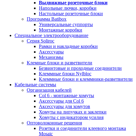
Выдвижные розеточные блоки
Напольные лючки, коробки
Настольные розеточные блоки
Программа Batibox
Универсальные суппорты
Монтажные коробки
Специальное электрооборудование
Серия Soliroc
Рамки и накладные коробки
Аксессуары
Механизмы
Клемные блоки и разветвители
Безвинтовые и проходные соединители
Клеммные блоки Nylbloc
Клеммные блоки и клеммники-разветвители
Кабельные системы
Организация кабелей
Col 6 - монтажные хомуты
Аксессуары для Col 6
Аксессуары для хомутов
Хомуты на липучках и заклепки
Хомуты с индикатором усилия
Оптоволоконные решения
Розетки и соединители клеевого монтажа
Mosaic