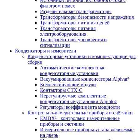
Источники питания постоянного тока с
фильтром помех
Разделительные трансформаторы
Трансформаторы безопасности напряжения
Трансформаторы питания цепей
Трансформаторы питания
электрооборудования
Трансформаторы управления и
сигнализации
Конденсаторы и измерители
Конденсаторные установки и комплектующие для
сборки
Автоматические комплектные
конденсаторные установки
Вакуумированные конденсаторы Alpivar²
Компенсирующие модули
Контакторы CTX-C
Нерегулируемые комплектные
конденсаторные установки Alpibloc
Регуляторы коэффициента мощности
Контрольно-измерительные приборы и счётчики
EMDX³ - контрольно-измерительные
приборы и счетчики
Измерительные приборы устанавлевыемые
на дверь