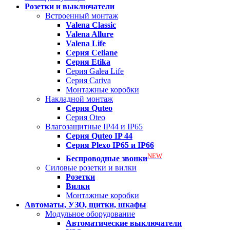
Розетки и выключатели
Встроенный монтаж
Valena
Classic
Valena
Allure
Valena
Life
Серия Celiane
Серия Etika
Серия Galea Life
Серия Cariva
Монтажные коробки
Накладной монтаж
Серия
Quteo
Серия Oteo
Влагозащитные IP44 и IP65
Серия
Quteo IP 44
Серия
Plexo IP65 и IP66
NEW
Беспроводные звонки
Силовые розетки и вилки
Розетки
Вилки
Монтажные коробки
Автоматы, УЗО, щитки, шкафы
Модульное оборудование
Автоматические выключатели