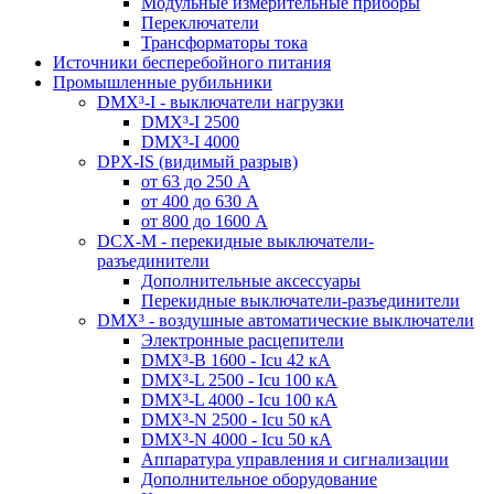
Модульные измерительные приборы
Переключатели
Трансформаторы тока
Источники бесперебойного питания
Промышленные рубильники
DMX³-I - выключатели нагрузки
DMX³-I 2500
DMX³-I 4000
DPX-IS (видимый разрыв)
от 63 до 250 А
от 400 до 630 А
от 800 до 1600 А
DCX-M - перекидные выключатели-
разъединители
Дополнительные аксессуары
Перекидные выключатели-разъединители
DMX³ - воздушные автоматические выключатели
Электронные расцепители
DMX³-B 1600 - Icu 42 кА
DMX³-L 2500 - Icu 100 кА
DMX³-L 4000 - Icu 100 кА
DMX³-N 2500 - Icu 50 кА
DMX³-N 4000 - Icu 50 кА
Аппаратура управления и сигнализации
Дополнительное оборудование