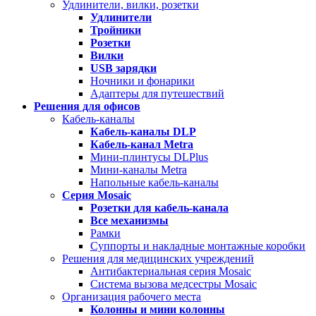
Удлинители, вилки, розетки
Удлинители
Тройники
Розетки
Вилки
USB зарядки
Ночники и фонарики
Адаптеры для путешествий
Решения для офисов
Кабель-каналы
Кабель-каналы
DLP
Кабель-канал
Metra
Мини-плинтусы DLPlus
Мини-каналы Metra
Напольные кабель-каналы
Серия
Mosaic
Розетки для кабель-канала
Все механизмы
Рамки
Суппорты и накладные монтажные коробки
Решения для медицинских учреждений
Антибактериальная серия Mosaic
Система вызова медсестры Mosaic
Организация рабочего места
Колонны и мини колонны