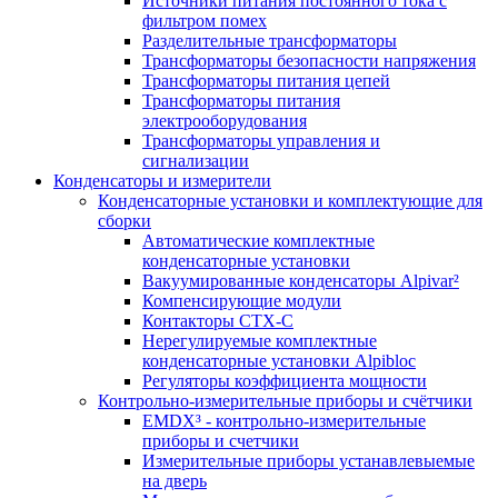
Источники питания постоянного тока с
фильтром помех
Разделительные трансформаторы
Трансформаторы безопасности напряжения
Трансформаторы питания цепей
Трансформаторы питания
электрооборудования
Трансформаторы управления и
сигнализации
Конденсаторы и измерители
Конденсаторные установки и комплектующие для
сборки
Автоматические комплектные
конденсаторные установки
Вакуумированные конденсаторы Alpivar²
Компенсирующие модули
Контакторы CTX-C
Нерегулируемые комплектные
конденсаторные установки Alpibloc
Регуляторы коэффициента мощности
Контрольно-измерительные приборы и счётчики
EMDX³ - контрольно-измерительные
приборы и счетчики
Измерительные приборы устанавлевыемые
на дверь