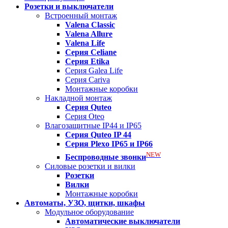
Розетки и выключатели
Встроенный монтаж
Valena
Classic
Valena
Allure
Valena
Life
Серия Celiane
Серия Etika
Серия Galea Life
Серия Cariva
Монтажные коробки
Накладной монтаж
Серия
Quteo
Серия Oteo
Влагозащитные IP44 и IP65
Серия
Quteo IP 44
Серия
Plexo IP65 и IP66
NEW
Беспроводные звонки
Силовые розетки и вилки
Розетки
Вилки
Монтажные коробки
Автоматы, УЗО, щитки, шкафы
Модульное оборудование
Автоматические выключатели