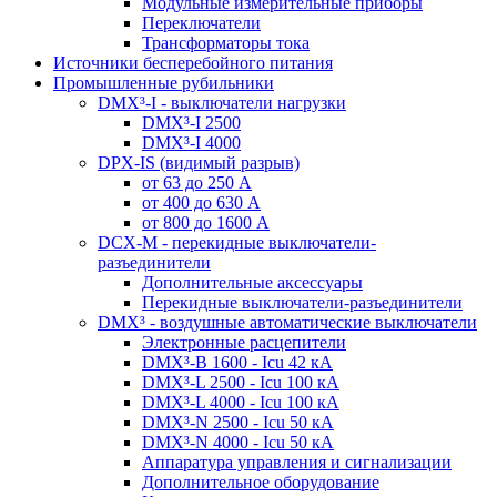
Модульные измерительные приборы
Переключатели
Трансформаторы тока
Источники бесперебойного питания
Промышленные рубильники
DMX³-I - выключатели нагрузки
DMX³-I 2500
DMX³-I 4000
DPX-IS (видимый разрыв)
от 63 до 250 А
от 400 до 630 А
от 800 до 1600 А
DCX-M - перекидные выключатели-
разъединители
Дополнительные аксессуары
Перекидные выключатели-разъединители
DMX³ - воздушные автоматические выключатели
Электронные расцепители
DMX³-B 1600 - Icu 42 кА
DMX³-L 2500 - Icu 100 кА
DMX³-L 4000 - Icu 100 кА
DMX³-N 2500 - Icu 50 кА
DMX³-N 4000 - Icu 50 кА
Аппаратура управления и сигнализации
Дополнительное оборудование