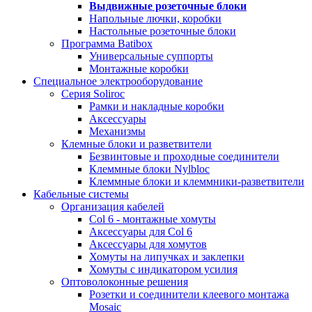
Выдвижные розеточные блоки
Напольные лючки, коробки
Настольные розеточные блоки
Программа Batibox
Универсальные суппорты
Монтажные коробки
Специальное электрооборудование
Серия Soliroc
Рамки и накладные коробки
Аксессуары
Механизмы
Клемные блоки и разветвители
Безвинтовые и проходные соединители
Клеммные блоки Nylbloc
Клеммные блоки и клеммники-разветвители
Кабельные системы
Организация кабелей
Col 6 - монтажные хомуты
Аксессуары для Col 6
Аксессуары для хомутов
Хомуты на липучках и заклепки
Хомуты с индикатором усилия
Оптоволоконные решения
Розетки и соединители клеевого монтажа
Mosaic