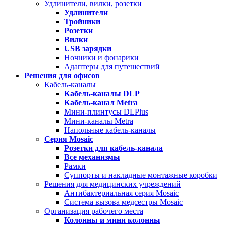
Удлинители, вилки, розетки
Удлинители
Тройники
Розетки
Вилки
USB зарядки
Ночники и фонарики
Адаптеры для путешествий
Решения для офисов
Кабель-каналы
Кабель-каналы
DLP
Кабель-канал
Metra
Мини-плинтусы DLPlus
Мини-каналы Metra
Напольные кабель-каналы
Серия
Mosaic
Розетки для кабель-канала
Все механизмы
Рамки
Суппорты и накладные монтажные коробки
Решения для медицинских учреждений
Антибактериальная серия Mosaic
Система вызова медсестры Mosaic
Организация рабочего места
Колонны и мини колонны