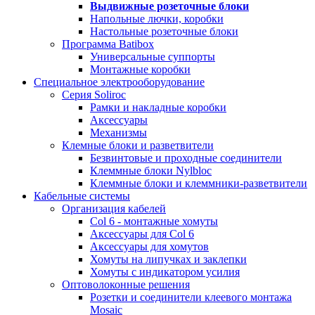
Выдвижные розеточные блоки
Напольные лючки, коробки
Настольные розеточные блоки
Программа Batibox
Универсальные суппорты
Монтажные коробки
Специальное электрооборудование
Серия Soliroc
Рамки и накладные коробки
Аксессуары
Механизмы
Клемные блоки и разветвители
Безвинтовые и проходные соединители
Клеммные блоки Nylbloc
Клеммные блоки и клеммники-разветвители
Кабельные системы
Организация кабелей
Col 6 - монтажные хомуты
Аксессуары для Col 6
Аксессуары для хомутов
Хомуты на липучках и заклепки
Хомуты с индикатором усилия
Оптоволоконные решения
Розетки и соединители клеевого монтажа
Mosaic