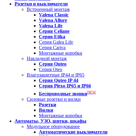
Розетки и выключатели
Встроенный монтаж
Valena
Classic
Valena
Allure
Valena
Life
Серия Celiane
Серия Etika
Серия Galea Life
Серия Cariva
Монтажные коробки
Накладной монтаж
Серия
Quteo
Серия Oteo
Влагозащитные IP44 и IP65
Серия
Quteo IP 44
Серия
Plexo IP65 и IP66
NEW
Беспроводные звонки
Силовые розетки и вилки
Розетки
Вилки
Монтажные коробки
Автоматы, УЗО, щитки, шкафы
Модульное оборудование
Автоматические выключатели