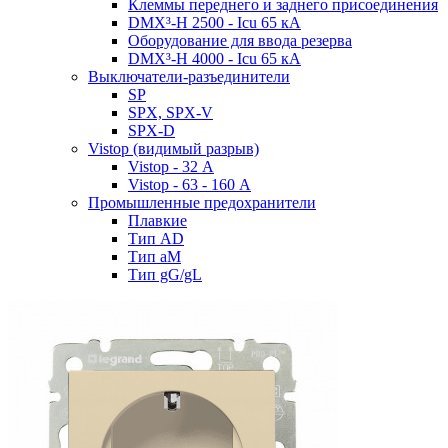
Клеммы переднего и заднего присоединения
DMX³-H 2500 - Icu 65 кА
Оборудование для ввода резерва
DMX³-H 4000 - Icu 65 кА
Выключатели-разъединители
SP
SPX, SPX-V
SPX-D
Vistop (видимый разрыв)
Vistop - 32 А
Vistop - 63 - 160 А
Промышленные предохранители
Плавкие
Тип AD
Тип aM
Тип gG/gL