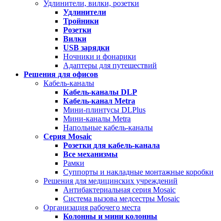
Удлинители, вилки, розетки
Удлинители
Тройники
Розетки
Вилки
USB зарядки
Ночники и фонарики
Адаптеры для путешествий
Решения для офисов
Кабель-каналы
Кабель-каналы
DLP
Кабель-канал
Metra
Мини-плинтусы DLPlus
Мини-каналы Metra
Напольные кабель-каналы
Серия
Mosaic
Розетки для кабель-канала
Все механизмы
Рамки
Суппорты и накладные монтажные коробки
Решения для медицинских учреждений
Антибактериальная серия Mosaic
Система вызова медсестры Mosaic
Организация рабочего места
Колонны и мини колонны