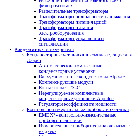
Источники питания постоянного тока с
фильтром помех
Разделительные трансформаторы
Трансформаторы безопасности напряжения
Трансформаторы питания цепей
Трансформаторы питания
электрооборудования
Трансформаторы управления и
сигнализации
Конденсаторы и измерители
Конденсаторные установки и комплектующие для
сборки
Автоматические комплектные
конденсаторные установки
Вакуумированные конденсаторы Alpivar²
Компенсирующие модули
Контакторы CTX-C
Нерегулируемые комплектные
конденсаторные установки Alpibloc
Регуляторы коэффициента мощности
Контрольно-измерительные приборы и счётчики
EMDX³ - контрольно-измерительные
приборы и счетчики
Измерительные приборы устанавлевыемые
на дверь