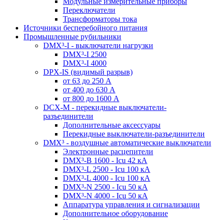
Модульные измерительные приборы
Переключатели
Трансформаторы тока
Источники бесперебойного питания
Промышленные рубильники
DMX³-I - выключатели нагрузки
DMX³-I 2500
DMX³-I 4000
DPX-IS (видимый разрыв)
от 63 до 250 А
от 400 до 630 А
от 800 до 1600 А
DCX-M - перекидные выключатели-
разъединители
Дополнительные аксессуары
Перекидные выключатели-разъединители
DMX³ - воздушные автоматические выключатели
Электронные расцепители
DMX³-B 1600 - Icu 42 кА
DMX³-L 2500 - Icu 100 кА
DMX³-L 4000 - Icu 100 кА
DMX³-N 2500 - Icu 50 кА
DMX³-N 4000 - Icu 50 кА
Аппаратура управления и сигнализации
Дополнительное оборудование