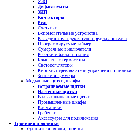
УЗО
Дифавтоматы
ЗИП
Контакторы
Реле
Счетчики
Вспомогательные устройства
Разъединители-держатели предохранителей
Программируемые таймеры
Сумеречные выключатели
Розетки и блоки питания
Комнатные термостаты
Светорегуляторы
Кнопки, переключатели управления и индика
Звонки и зуммеры
Модульные щитки, шкафы
Встраиваемые щитки
Настенные щитки
Влагозащищенные щитки
Промышленные шкафы
Клеммники
Гребенки
Аксессуары для подключения
Тройники и ночники
Удлинители, вилки, розетки