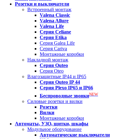
Розетки и выключатели
Встроенный монтаж
Valena
Classic
Valena
Allure
Valena
Life
Серия Celiane
Серия Etika
Серия Galea Life
Серия Cariva
Монтажные коробки
Накладной монтаж
Серия
Quteo
Серия Oteo
Влагозащитные IP44 и IP65
Серия
Quteo IP 44
Серия
Plexo IP65 и IP66
NEW
Беспроводные звонки
Силовые розетки и вилки
Розетки
Вилки
Монтажные коробки
Автоматы, УЗО, щитки, шкафы
Модульное оборудование
Автоматические выключатели