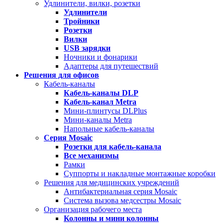
Удлинители, вилки, розетки
Удлинители
Тройники
Розетки
Вилки
USB зарядки
Ночники и фонарики
Адаптеры для путешествий
Решения для офисов
Кабель-каналы
Кабель-каналы
DLP
Кабель-канал
Metra
Мини-плинтусы DLPlus
Мини-каналы Metra
Напольные кабель-каналы
Серия
Mosaic
Розетки для кабель-канала
Все механизмы
Рамки
Суппорты и накладные монтажные коробки
Решения для медицинских учреждений
Антибактериальная серия Mosaic
Система вызова медсестры Mosaic
Организация рабочего места
Колонны и мини колонны