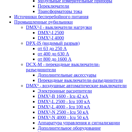
Модульные измерительные приборы
Переключатели
Трансформаторы тока
Источники бесперебойного питания
Промышленные рубильники
DMX³-I - выключатели нагрузки
DMX³-I 2500
DMX³-I 4000
DPX-IS (видимый разрыв)
от 63 до 250 А
от 400 до 630 А
от 800 до 1600 А
DCX-M - перекидные выключатели-
разъединители
Дополнительные аксессуары
Перекидные выключатели-разъединители
DMX³ - воздушные автоматические выключатели
Электронные расцепители
DMX³-B 1600 - Icu 42 кА
DMX³-L 2500 - Icu 100 кА
DMX³-L 4000 - Icu 100 кА
DMX³-N 2500 - Icu 50 кА
DMX³-N 4000 - Icu 50 кА
Аппаратура управления и сигнализации
Дополнительное оборудование