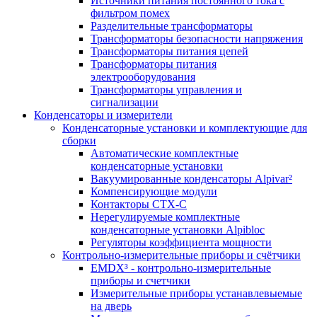
Источники питания постоянного тока с
фильтром помех
Разделительные трансформаторы
Трансформаторы безопасности напряжения
Трансформаторы питания цепей
Трансформаторы питания
электрооборудования
Трансформаторы управления и
сигнализации
Конденсаторы и измерители
Конденсаторные установки и комплектующие для
сборки
Автоматические комплектные
конденсаторные установки
Вакуумированные конденсаторы Alpivar²
Компенсирующие модули
Контакторы CTX-C
Нерегулируемые комплектные
конденсаторные установки Alpibloc
Регуляторы коэффициента мощности
Контрольно-измерительные приборы и счётчики
EMDX³ - контрольно-измерительные
приборы и счетчики
Измерительные приборы устанавлевыемые
на дверь