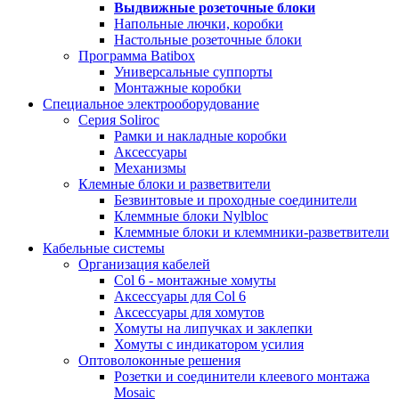
Выдвижные розеточные блоки
Напольные лючки, коробки
Настольные розеточные блоки
Программа Batibox
Универсальные суппорты
Монтажные коробки
Специальное электрооборудование
Серия Soliroc
Рамки и накладные коробки
Аксессуары
Механизмы
Клемные блоки и разветвители
Безвинтовые и проходные соединители
Клеммные блоки Nylbloc
Клеммные блоки и клеммники-разветвители
Кабельные системы
Организация кабелей
Col 6 - монтажные хомуты
Аксессуары для Col 6
Аксессуары для хомутов
Хомуты на липучках и заклепки
Хомуты с индикатором усилия
Оптоволоконные решения
Розетки и соединители клеевого монтажа
Mosaic