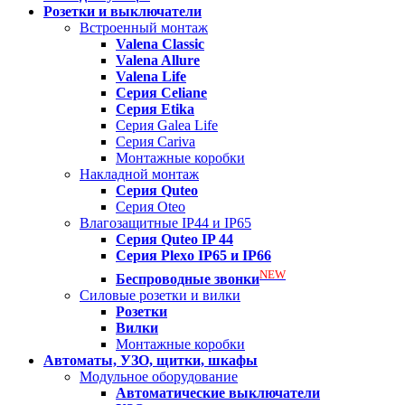
Розетки и выключатели
Встроенный монтаж
Valena
Classic
Valena
Allure
Valena
Life
Серия Celiane
Серия Etika
Серия Galea Life
Серия Cariva
Монтажные коробки
Накладной монтаж
Серия
Quteo
Серия Oteo
Влагозащитные IP44 и IP65
Серия
Quteo IP 44
Серия
Plexo IP65 и IP66
NEW
Беспроводные звонки
Силовые розетки и вилки
Розетки
Вилки
Монтажные коробки
Автоматы, УЗО, щитки, шкафы
Модульное оборудование
Автоматические выключатели