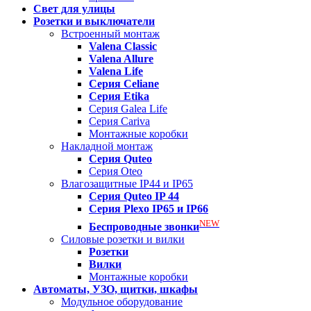
Свет для улицы
Розетки и выключатели
Встроенный монтаж
Valena
Classic
Valena
Allure
Valena
Life
Серия Celiane
Серия Etika
Серия Galea Life
Серия Cariva
Монтажные коробки
Накладной монтаж
Серия
Quteo
Серия Oteo
Влагозащитные IP44 и IP65
Серия
Quteo IP 44
Серия
Plexo IP65 и IP66
NEW
Беспроводные звонки
Силовые розетки и вилки
Розетки
Вилки
Монтажные коробки
Автоматы, УЗО, щитки, шкафы
Модульное оборудование