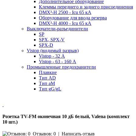
Дополнительное оборудование
Клеммы переднего и заднего присоединения
DMX³-H 2500 - Icu 65 кА
Оборудование для ввода резерва
DMX³-H 4000 - Icu 65 кА
Выключатели-разъединители
SP
SPX, SPX-V
SPX-D
Vistop (видимый разрыв)
Vistop - 32 А
Vistop - 63 - 160 А
Промышленные предохранители
Плавкие
Тип AD
Тип aM
Тип gG/gL
Розетка TV-FM оконечная 10 дБ белый, Valena (комплект
10 шт.)
Отзывов: 0
|
Написать отзыв